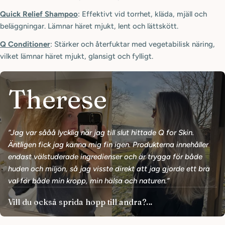
Quick Relief Shampoo
: Effektivt vid torrhet, kläda, mjäll och
beläggningar. Lämnar häret mjukt, lent och lättskött.
Q Conditioner
: Stärker och återfuktar med vegetabilisk näring,
vilket lämnar häret mjukt, glansigt och fylligt.
Therese
”Jag var sååå lycklig när jag till slut hittade Q for Skin.
Äntligen fick jag känna mig fin igen. Produkterna innehåller
endast välstuderade ingredienser och är trygga för både
huden och miljön, så jag visste direkt att jag gjorde ett bra
val för både min kropp, min hälsa och naturen.”
Vill du också sprida hopp till andra?
Hör av dig till oss!