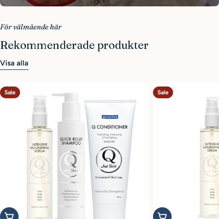
Hör av dig till oss!
För välmående här
Rekommenderade produkter
Visa alla
Sale
Sale
Add to cart
Add to cart