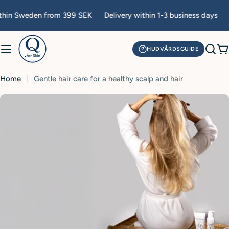
Skip
in Sweden from 399 SEK
Delivery within 1-3 business days
Fr
to
content
HUDVÅRDSGUIDE
C
Home
Gentle hair care for a healthy scalp and hair