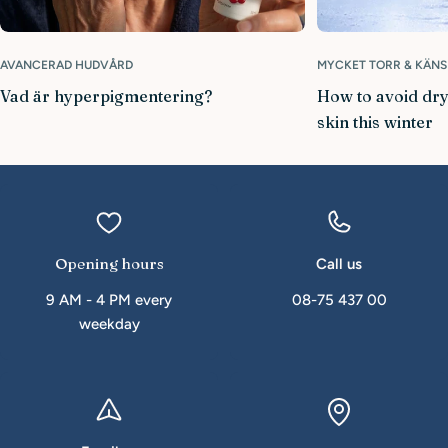
AVANCERAD HUDVÅRD
MYCKET TORR & KÄNS
Vad är hyperpigmentering?
How to avoid dry
skin this winter
Opening hours
Call us
9 AM - 4 PM every
08-75 437 00
weekday