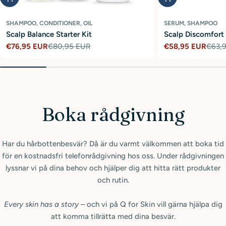
SHAMPOO, CONDITIONER, OIL
SERUM, SHAMPOO
Scalp Balance Starter Kit
Scalp Discomfort 
€76,95 EUR
€80,95 EUR
€58,95 EUR
€63,
Sale
Regular
Sale
Regular
price
price
price
price
Boka rådgivning
Har du hårbottenbesvär? Då är du varmt välkommen att boka tid
för en kostnadsfri telefonrådgivning hos oss. Under rådgivningen
lyssnar vi på dina behov och hjälper dig att hitta rätt produkter
och rutin.
Every skin has a story
– och vi på Q for Skin vill gärna hjälpa dig
att komma tillrätta med dina besvär.