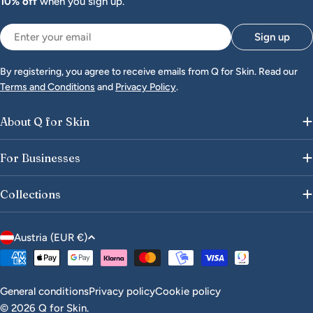
10% off
when you sign up.
Email
Sign up
By registering, you agree to receive emails from Q for Skin. Read our
Terms and Conditions
and
Privacy Policy
.
About Q for Skin
For Businesses
Collections
C
Austria (EUR €)
o
Payment
u
methods
n
General conditions
Privacy policy
Cookie policy
t
© 2026
Q for Skin
.