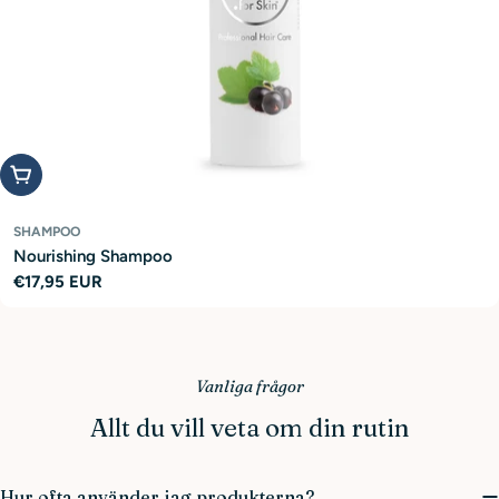
Add to cart
SHAMPOO
Nourishing Shampoo
Regular
€17,95 EUR
price
Vanliga frågor
Allt du vill veta om din rutin
Hur ofta använder jag produkterna?