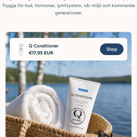
Trygga för hud, hormoner, lymfsystem, vår miljö och kommande
generationer.
Q Conditioner
Shop
Regular
€17,95 EUR
price