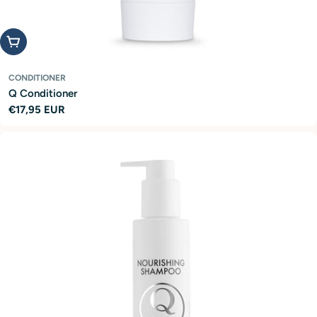
Add to cart
CONDITIONER
Q Conditioner
Regular
€17,95 EUR
price