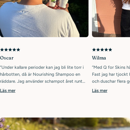
Oscar
Wilma
”Under kallare perioder kan jag bli lite torr i
”Med Q for Skins hå
hårbotten, då är Nourishing Shampoo en
Fast jag har tjockt 
räddare. Jag använder schampot året runt
och duschar flera g
då mitt hår gillar det oavsett torr hårbotten
friskt och starkt”
Läs mer
Läs mer
eller ej. Balsamet ger en extra fin glans. Ett
plus är att min sambo använder samma
produkter så vi behöver inte ha så många
flaskor/förpackningar i duschen eller
resväskan.”