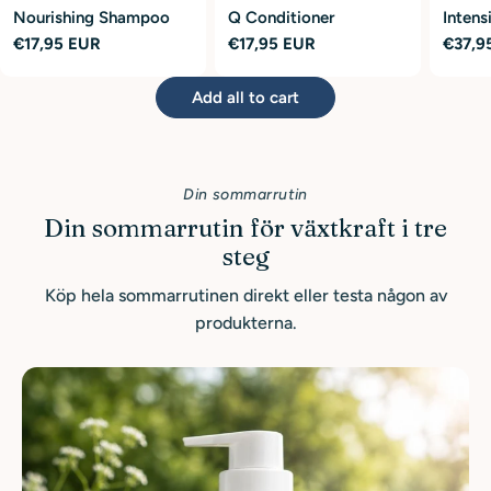
Nourishing Shampoo
Q Conditioner
Intens
Regular
€17,95 EUR
Regular
€17,95 EUR
Serum
Regul
€37,9
price
price
price
Add all to cart
Din sommarrutin
Din sommarrutin för växtkraft i tre
steg
Köp hela sommarrutinen direkt eller testa någon av
produkterna.