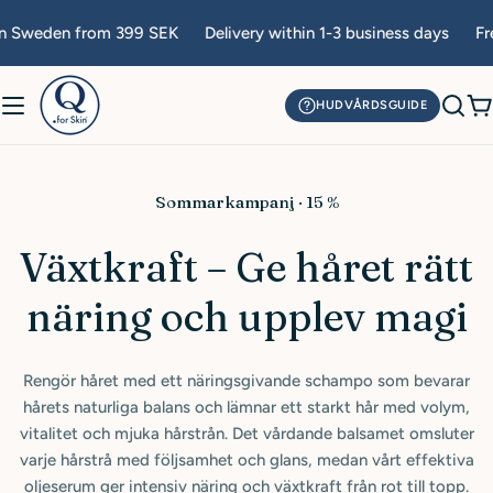
Skip
en from 399 SEK
Delivery within 1-3 business days
Free ship
to
content
HUDVÅRDSGUIDE
C
Sommarkampanj · 15 %
Växtkraft – Ge håret rätt
näring och upplev magi
Rengör håret med ett näringsgivande schampo som bevarar
hårets naturliga balans och lämnar ett starkt hår med volym,
vitalitet och mjuka hårstrån. Det vårdande balsamet omsluter
varje hårstrå med följsamhet och glans, medan vårt effektiva
oljeserum ger intensiv näring och växtkraft från rot till topp.