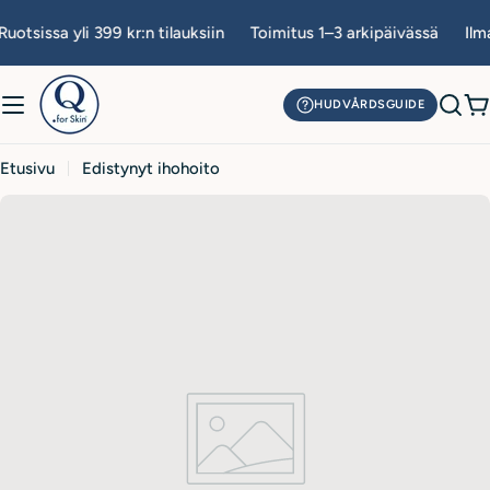
Siirry
uotsissa yli 399 kr:n tilauksiin
Toimitus 1–3 arkipäivässä
Ilma
sisältöön
HUDVÅRDSGUIDE
O
Etusivu
Edistynyt ihohoito
E
d
i
s
t
y
n
y