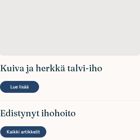
t
i
h
o
h
o
i
Kuiva ja herkkä talvi-iho
t
o
Lue lisää
Edistynyt ihohoito
Kaikki artikkelit