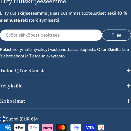
Liity uutiskirjeeseemme
Liity uutiskirjeeseemme ja saa uusimmat tuoteuutiset sekä
10 %
alennusta
rekisteröitymisestä.
Sähköposti
Tilaa
Rekisteröitymällä hyväksyt vastaanottaa sähköpostia Q for Skiniltä. Lue
Yleiset ehdot
ja
Tietosuojakäytäntö
.
Tietoa Q for Skinistä
Yrityksille
Kokoelmat
M
Suomi (EUR €)
a
Maksutavat