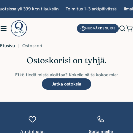
Siirry
otsissa yli 399 kr:n tilauksiin
Toimitus 1–3 arkipäivässä
Ilmai
sisältöön
HUDVÅRDSGUIDE
O
Etusivu
Ostoskori
Ostoskorisi on tyhjä.
Etkö tiedä mistä aloittaa? Kokeile näitä kokoelmia:
Jatka ostoksia
Aukioloajat
Soita meille