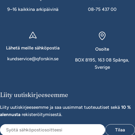
9–16 kaikkina arkipäivinä
08-75 437 00
Lähetä meille sähköpostia
Osoite
kundservice@qforskin.se
BOX 8195, 163 08 Spånga,
Sverige
Liity uutiskirjeeseemme
Liity uutiskirjeeseemme ja saa uusimmat tuoteuutiset sekä
10 %
alennusta
rekisteröitymisestä.
Sähköposti
Tilaa