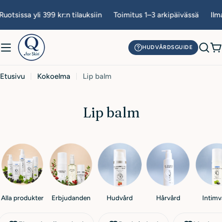
Siirry
uotsissa yli 399 kr:n tilauksiin
Toimitus 1–3 arkipäivässä
Ilma
sisältöön
HUDVÅRDSGUIDE
O
Etusivu
Kokoelma
Lip balm
K
Lip balm
o
k
o
e
l
Alla produkter
Erbjudanden
Hudvård
Hårvård
Intimv
m