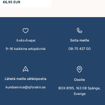
Normaalihinta
€6,95 EUR
Aukioloajat
Soita meille
9–16 kaikkina arkipäivinä
08-75 437 00
Lähetä meille sähköpostia
Osoite
kundservice@qforskin.se
BOX 8195, 163 08 Spånga,
Sverige