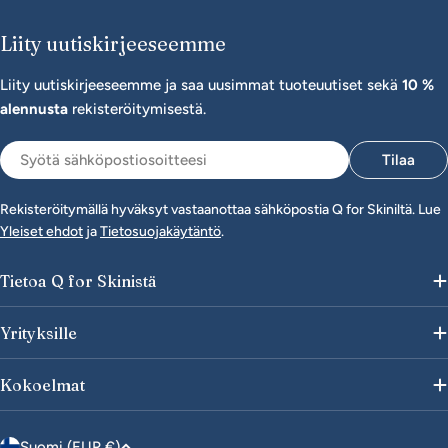
Liity uutiskirjeeseemme
Liity uutiskirjeeseemme ja saa uusimmat tuoteuutiset sekä
10 %
alennusta
rekisteröitymisestä.
Sähköposti
Tilaa
Rekisteröitymällä hyväksyt vastaanottaa sähköpostia Q for Skiniltä. Lue
Yleiset ehdot
ja
Tietosuojakäytäntö
.
Tietoa Q for Skinistä
Yrityksille
Kokoelmat
M
Suomi (EUR €)