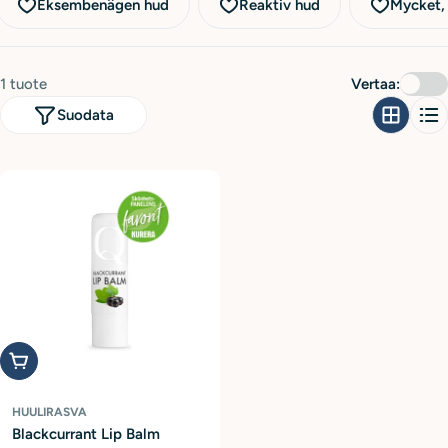
a
Eksembenägen hud
Reaktiv hud
Mycket, 
:
1 tuote
Vertaa:
Suodata
Lisää ostoskoriin
HUULIRASVA
Blackcurrant Lip Balm