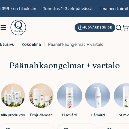
Siirry
399 kr:n tilauksiin
Toimitus 1–3 arkipäivässä
Ilmainen toimitu
sisältöön
HUDVÅRDSGUIDE
O
Etusivu
Kokoelma
Päänahkaongelmat + vartalo
K
Päänahkaongelmat + vartalo
o
k
o
e
l
Alla produkter
Erbjudanden
Hudvård
Hårvård
Intimv
m