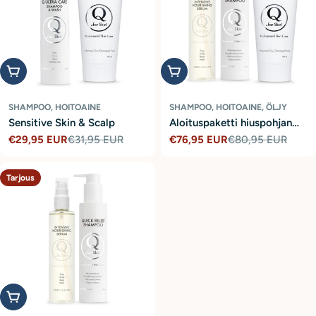
Lisää ostoskoriin
Lisää ostoskoriin
SHAMPOO, HOITOAINE
SHAMPOO, HOITOAINE, ÖLJY
Sensitive Skin & Scalp
Aloituspaketti hiuspohjan
€29,95 EUR
€31,95 EUR
tasapainoon
€76,95 EUR
€80,95 EUR
Tarjoushinta
Normaalihinta
Tarjoushinta
Normaalihinta
Tarjous
Lisää ostoskoriin