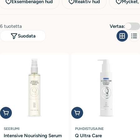
a
Eksembenägen hud
Reaktiv hud
Mycket, 
:
6 tuotetta
Vertaa:
Suodata
Lisää ostoskoriin
Lisää ostoskoriin
SEERUMI
PUHDISTUSAINE
Intensive Nourishing Serum
Q Ultra Care