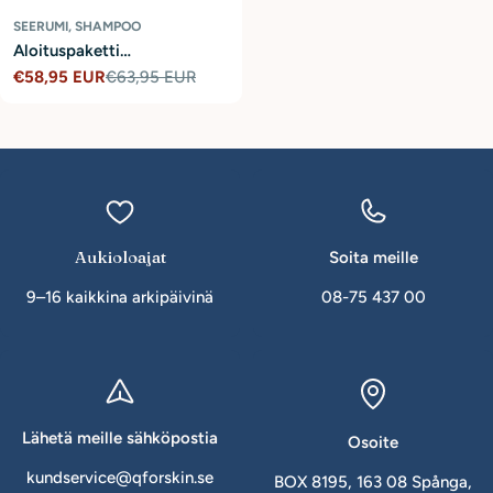
SEERUMI, SHAMPOO
Aloituspaketti
hiuspohjaongelmiin
€58,95 EUR
€63,95 EUR
Tarjoushinta
Normaalihinta
Aukioloajat
Soita meille
9–16 kaikkina arkipäivinä
08-75 437 00
Lähetä meille sähköpostia
Osoite
kundservice@qforskin.se
BOX 8195, 163 08 Spånga,