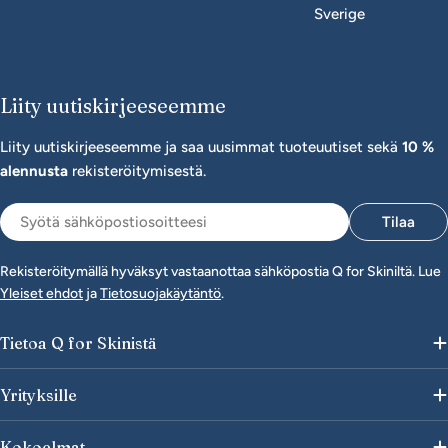
Sverige
Liity uutiskirjeeseemme
Liity uutiskirjeeseemme ja saa uusimmat tuoteuutiset sekä
10 %
alennusta
rekisteröitymisestä.
Sähköposti
Tilaa
Rekisteröitymällä hyväksyt vastaanottaa sähköpostia Q for Skiniltä. Lue
Yleiset ehdot
ja
Tietosuojakäytäntö
.
Tietoa Q for Skinistä
Yrityksille
Kokoelmat