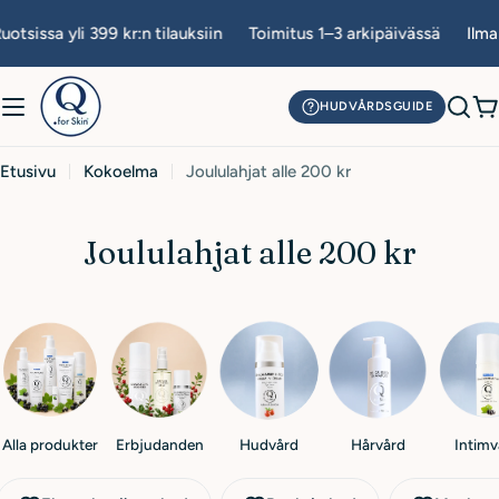
Siirry
otsissa yli 399 kr:n tilauksiin
Toimitus 1–3 arkipäivässä
Ilmai
sisältöön
HUDVÅRDSGUIDE
O
Etusivu
Kokoelma
Joululahjat alle 200 kr
K
Joululahjat alle 200 kr
o
k
o
e
l
Alla produkter
Erbjudanden
Hudvård
Hårvård
Intimv
m