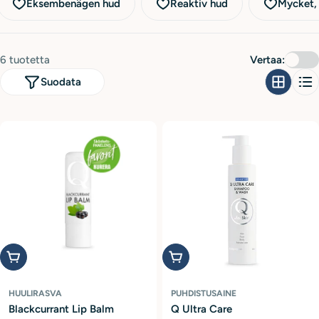
a
Eksembenägen hud
Reaktiv hud
Mycket, 
:
6 tuotetta
Vertaa:
Suodata
Lisää ostoskoriin
Lisää ostoskoriin
HUULIRASVA
PUHDISTUSAINE
Blackcurrant Lip Balm
Q Ultra Care