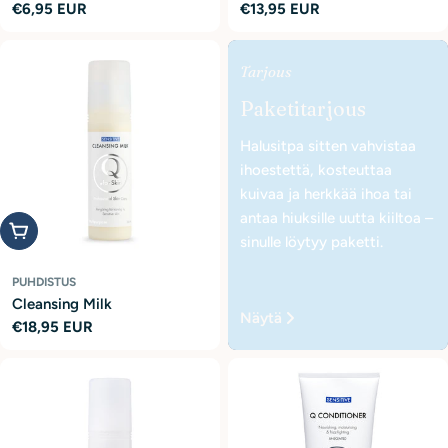
Normaalihinta
€6,95 EUR
Normaalihinta
€13,95 EUR
Tarjous
Paketitarjous
Halusitpa sitten vahvistaa
ihoestettä, kosteuttaa
kuivaa ja herkkää ihoa tai
antaa hiuksille uutta kiiltoa –
Lisää ostoskoriin
sinulle löytyy paketti.
PUHDISTUS
Cleansing Milk
Näytä
Normaalihinta
€18,95 EUR