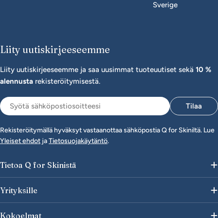
Sverige
Liity uutiskirjeeseemme
Liity uutiskirjeeseemme ja saa uusimmat tuoteuutiset sekä
10 %
alennusta
rekisteröitymisestä.
Sähköposti
Tilaa
Rekisteröitymällä hyväksyt vastaanottaa sähköpostia Q for Skiniltä. Lue
Yleiset ehdot
ja
Tietosuojakäytäntö
.
Tietoa Q for Skinistä
Yrityksille
Kokoelmat