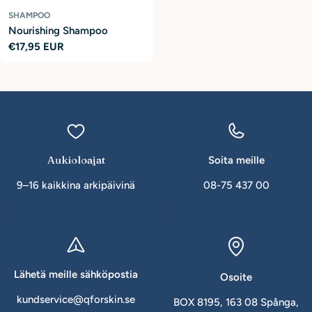
SHAMPOO
Nourishing Shampoo
Normaalihinta
€17,95 EUR
Aukioloajat
Soita meille
9–16 kaikkina arkipäivinä
08-75 437 00
Lähetä meille sähköpostia
Osoite
kundservice@qforskin.se
BOX 8195, 163 08 Spånga,