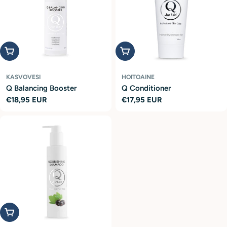
Lisää ostoskoriin
Lisää ostoskoriin
KASVOVESI
HOITOAINE
Q Balancing Booster
Q Conditioner
Normaalihinta
€18,95 EUR
Normaalihinta
€17,95 EUR
Lisää ostoskoriin