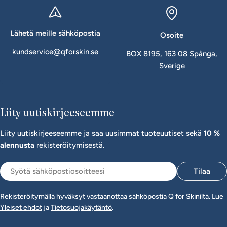
Lähetä meille sähköpostia
Osoite
kundservice@qforskin.se
BOX 8195, 163 08 Spånga,
Sverige
Liity uutiskirjeeseemme
Liity uutiskirjeeseemme ja saa uusimmat tuoteuutiset sekä
10 %
alennusta
rekisteröitymisestä.
Sähköposti
Tilaa
Rekisteröitymällä hyväksyt vastaanottaa sähköpostia Q for Skiniltä. Lue
Yleiset ehdot
ja
Tietosuojakäytäntö
.