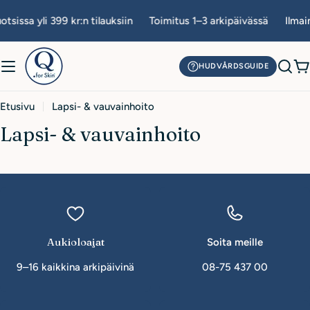
Siirry
tsissa yli 399 kr:n tilauksiin
Toimitus 1–3 arkipäivässä
Ilmain
sisältöön
HUDVÅRDSGUIDE
O
Etusivu
Lapsi- & vauvainhoito
Lapsi- & vauvainhoito
Aukioloajat
Soita meille
9–16 kaikkina arkipäivinä
08-75 437 00