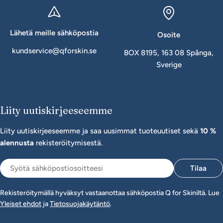
Lähetä meille sähköpostia
Osoite
kundservice@qforskin.se
BOX 8195, 163 08 Spånga,
Sverige
Liity uutiskirjeeseemme
Liity uutiskirjeeseemme ja saa uusimmat tuoteuutiset sekä
10 %
alennusta
rekisteröitymisestä.
Sähköposti
Tilaa
Rekisteröitymällä hyväksyt vastaanottaa sähköpostia Q for Skiniltä. Lue
Yleiset ehdot
ja
Tietosuojakäytäntö
.