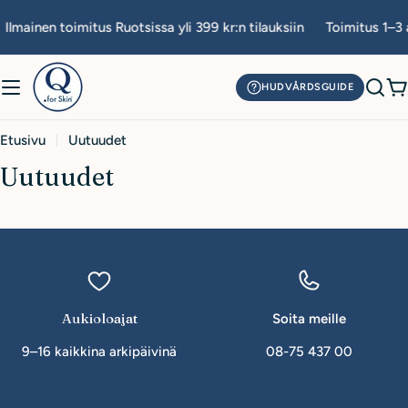
Siirry
Ilmainen toimitus Ruotsissa yli 399 kr:n tilauksiin
Toimitus 1–3 
sisältöön
HUDVÅRDSGUIDE
O
Etusivu
Uutuudet
Uutuudet
Aukioloajat
Soita meille
9–16 kaikkina arkipäivinä
08-75 437 00