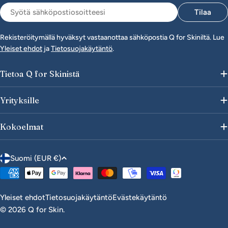
Sähköposti
Tilaa
Rekisteröitymällä hyväksyt vastaanottaa sähköpostia Q for Skiniltä. Lue
Yleiset ehdot
ja
Tietosuojakäytäntö
.
Tietoa Q for Skinistä
Yrityksille
Kokoelmat
M
Suomi (EUR €)
a
Maksutavat
a
/
Yleiset ehdot
Tietosuojakäytäntö
Evästekäytäntö
a
© 2026
Q for Skin
.
l