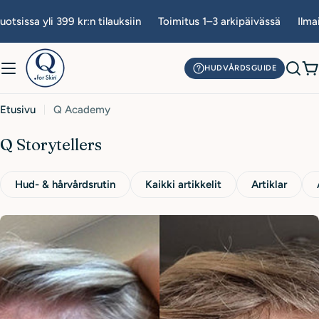
Siirry
issa yli 399 kr:n tilauksiin
Toimitus 1–3 arkipäivässä
Ilmaine
sisältöön
HUDVÅRDSGUIDE
O
Etusivu
Q Academy
Q Storytellers
Hud- & hårvårdsrutin
Kaikki artikkelit
Artiklar