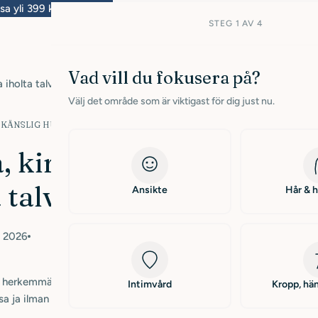
i 399 kr:n tilauksiin
Toimitus 1–3 arkipäivässä
STEG 1 AV 4
Vad vill du fokusera på?
 iholta talvella
Välj det område som är viktigast för dig just nu.
 KÄNSLIG HUD
, kireältä ja
 talvella
Ansikte
Hår & 
i 2026
herkemmältä. Tämä johtuu pitkälti siitä, että iho ei pysty
Intimvård
Kropp, hän
a ja ilman kuivuessa. Hiuspohja alkaa kutista, iho kiristyy ja