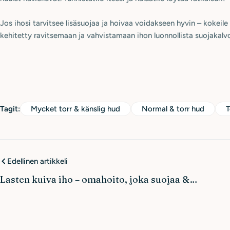
Jos ihosi tarvitsee lisäsuojaa ja hoivaa voidakseen hyvin – kokeile
kehitetty ravitsemaan ja vahvistamaan ihon luonnollista suojakalv
Tagit:
Mycket torr & känslig hud
Normal & torr hud
T
Edellinen artikkeli
Lasten kuiva iho – omahoito, joka suojaa &
kosteuttaa