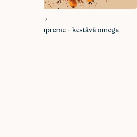
AVANCERAD HUDVÅRD
Q Omega Supreme – kestävä omega-
lisäravinne