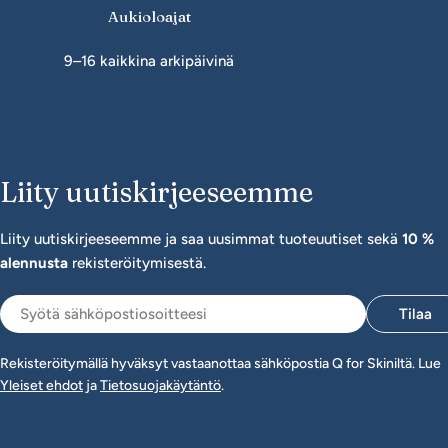
Aukioloajat
9–16 kaikkina arkipäivinä
Liity uutiskirjeeseemme
Liity uutiskirjeeseemme ja saa uusimmat tuoteuutiset sekä
10 %
alennusta
rekisteröitymisestä.
Sähköposti
Tilaa
Rekisteröitymällä hyväksyt vastaanottaa sähköpostia Q for Skiniltä. Lue
Yleiset ehdot
ja
Tietosuojakäytäntö
.