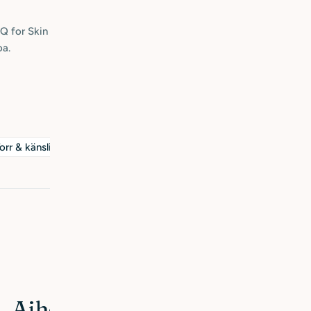
 Q for Skin -tuotteita. Sensitive-sarjamme on erityisesti
oa.
orr & känslig hud
Jaa:
Seuraava artikkeli
Vad är hyperpigmentering?
Aiheeseen liittyvät artikkelit