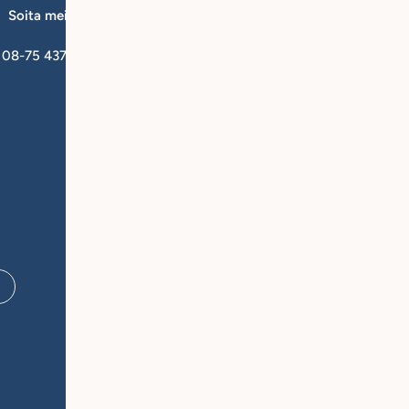
Soita meille
Lähetä meille sähkö
08-75 437 00
kundservice@qforsk
Tietoa Q for Skinistä
Yr
Tietoa meistä
Ry
Vinkit & Opastus
Jä
Varaa neuvonta
Ångra ditt köp