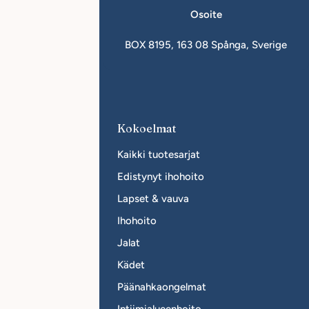
postia
Osoite
in.se
BOX 8195, 163 08 Spånga, Sverige
ityksille
Kokoelmat
hdy jälleenmyyjäksi
Kaikki tuotesarjat
lleenmyyjät
Edistynyt ihohoito
Lapset & vauva
Ihohoito
Jalat
Kädet
Päänahkaongelmat