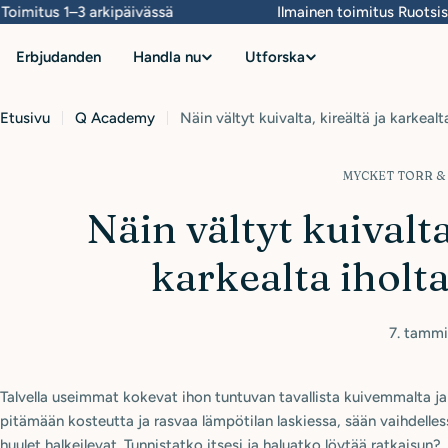
Siirry
mitus 1–3 arkipäivässä
Ilmainen toimitus Ruotsissa yl
sisältöön
Erbjudanden
Handla nu
Utforska
Etusivu
Q Academy
Näin vältyt kuivalta, kireältä ja karkealta
MYCKET TORR &
Näin vältyt kuivalta
karkealta iholta
7. tamm
Talvella useimmat kokevat ihon tuntuvan tavallista kuivemmalta ja 
pitämään kosteutta ja rasvaa lämpötilan laskiessa, sään vaihdelless
huulet halkeilevat. Tunnistatko itsesi ja haluatko löytää ratkaisun?