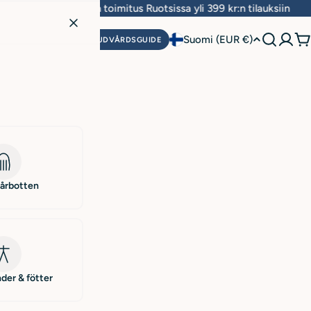
Ilmainen toimitus Ruotsissa yli 399 kr:n tilauksiin
M
Suomi (EUR €)
HUDVÅRDSGUIDE
O
a
a
/
a
l
hårbotten
u
e
der & fötter