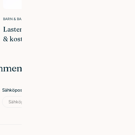
BARN & BABY
Lasten kuiva iho – omahoito, joka suojaa
& kosteuttaa
mmentti
Sähköposti
*