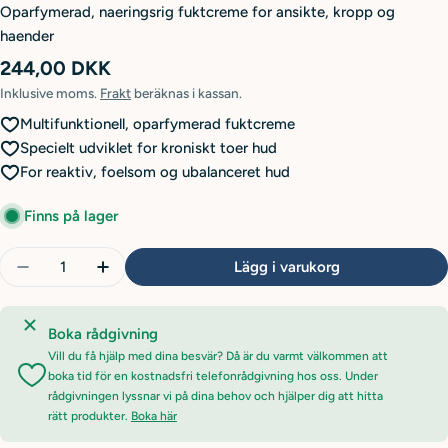
Oparfymerad, naeringsrig fuktcreme for ansikte, kropp og
haender
Ordinarie
244,00 DKK
pris
Inklusive moms.
Frakt
beräknas i kassan.
Multifunktionell, oparfymerad fuktcreme
Specielt udviklet for kroniskt toer hud
For reaktiv, foelsom og ubalanceret hud
Finns på lager
Antal
Lägg i varukorg
Minska antal för Quick Repair Cream
Öka antal för Quick Repair Cream
Boka rådgivning
Vill du få hjälp med dina besvär? Då är du varmt välkommen att
boka tid för en kostnadsfri telefonrådgivning hos oss. Under
rådgivningen lyssnar vi på dina behov och hjälper dig att hitta
rätt produkter.
Boka här