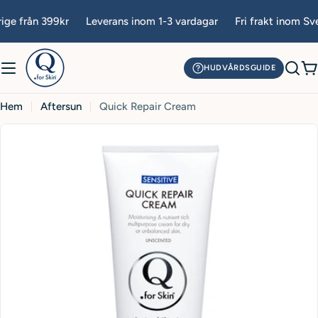
Hoppa
e från 399kr
Leverans inom 1-3 vardagar
Fri frakt inom Sveri
till
innehåll
HUDVÅRDSGUIDE
V
Hem
Aftersun
Quick Repair Cream
Öppna media 0 i popup