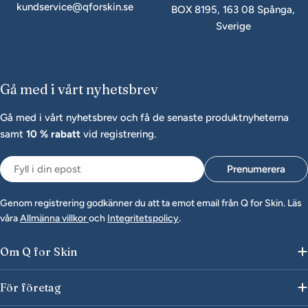
kundservice@qforskin.se
BOX 8195, 163 08 Spånga,
Sverige
Gå med i vårt nyhetsbrev
Gå med i vårt nyhetsbrev och få de senaste produktnyheterna
samt
10 % rabatt
vid registrering.
Epost
Prenumerera
Genom registrering godkänner du att ta emot email från Q for Skin. Läs
våra
Allmänna villkor
och
Integritetspolicy
.
Om Q for Skin
För företag