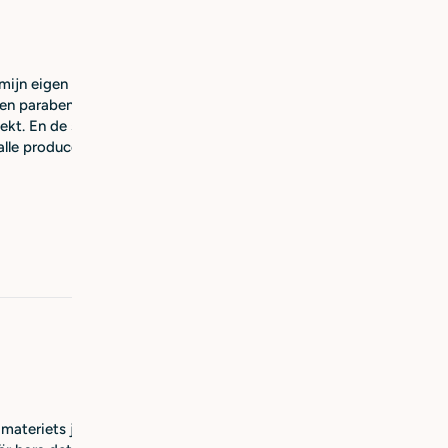
jn eigen toilettas was vergeten voor op vakantie. In een klein wi
Geen parabenen en geen suflaten. Roer heb ik ale produceren gekoc
dekt. En de schampo en body is perfect. Een flesje vot alles. Ideaa
alle producenten die ik heb gebruikt zijn heel fijn. Ben blij dat ik d
ateriets jävla underlivs besvär med klåda och torrhet. Jag köpte p