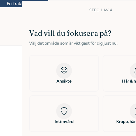
ri frakt inom Sverige från 399kr
Leverans inom 1-3 
STEG 1 AV 4
Vad vill du fokusera på?
Välj det område som är viktigast för dig just nu.
Kategori:
Olie
Blackcurrant O
Ansikte
Hår & 
58 anmeldelser
Oparfymerad hudolja for hele kroppen
Ordinarie
243,00 DKK
Intimvård
Kropp, hän
pris
Inklusive moms.
Frakt
beräknas i kassan.