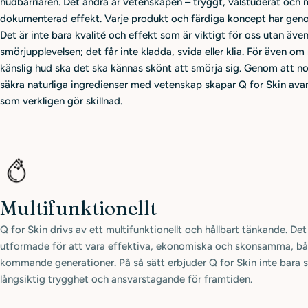
hudbarriären. Det andra är vetenskapen – tryggt, välstuderat och
dokumenterad effekt. Varje produkt och färdiga koncept har geno
Det är inte bara kvalité och effekt som är viktigt för oss utan äve
smörjupplevelsen; det får inte kladda, svida eller klia. För även om
känslig hud ska det ska kännas skönt att smörja sig. Genom att 
säkra naturliga ingredienser med vetenskap skapar Q for Skin av
som verkligen gör skillnad.
Multifunktionellt
Q for Skin drivs av ett multifunktionellt och hållbart tänkande. De
utformade för att vara effektiva, ekonomiska och skonsamma, båd
kommande generationer. På så sätt erbjuder Q for Skin inte bara s
långsiktig trygghet och ansvarstagande för framtiden.