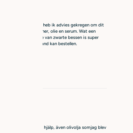
nkeltje in Simrishamn heb ik advies gekregen om dit
ht. Shampoo, conditioner, olie en serum. Wat een
l voor op vakantie! Olie van zwarte bessen is super
ie ook online in Nederland kan bestellen.
å apoteket till ingen hjälp, även olivolja somjag blev