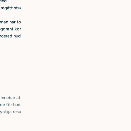
 med
mgått studier.
n
 man har torr,
noggrant kombinera
ancerad hudvård
Näring som me
t innebär att produkterna är
Q for Skins produkter är speci
e för huden, miljön och för
naturliga förmåga att hålla fu
ynliga resultat utan också en
fettsyror och näring som hud
själv.