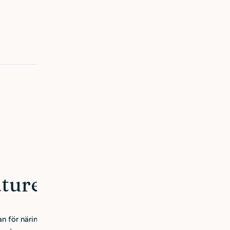
1
2
3
ture
 för näring till