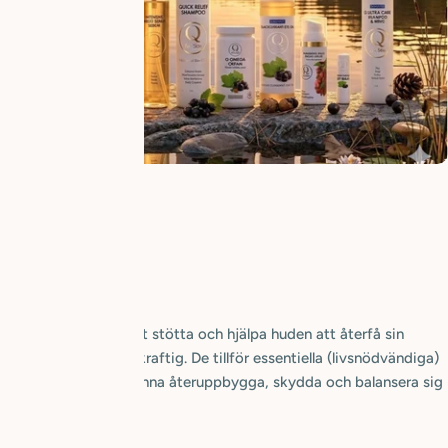
tod
ellt framtagna för att stötta och hjälpa huden att återfå sin
kt och bli motståndskraftig. De tillför essentiella (livsnödvändiga)
en behöver för att kunna återuppbygga, skydda och balansera sig