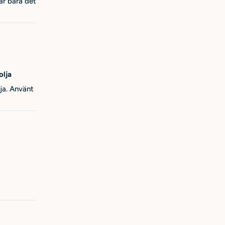
är bara detta som hjälpt mig
olja
a. Använt i många år👍