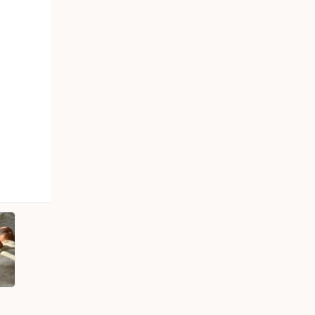
Öppna media 1 i popup
Oparfymerad oljelotion for ansikte, kr
Sprayfunktion
Plantebaseret, naturlig og vattenfri
Finns på lager
Antal
Minska antal för Blackcurrant Oil
Öka antal för Blackcurr
Boka rådgivning
Vill du få hjälp med dina besvär? Då är du 
hos oss. Under rådgivningen lyssnar vi på di