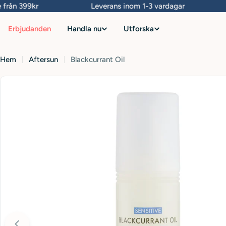
Hoppa
n 399kr
Leverans inom 1-3 vardagar
F
till
Erbjudanden
Handla nu
Utforska
innehåll
Hem
Aftersun
Blackcurrant Oil