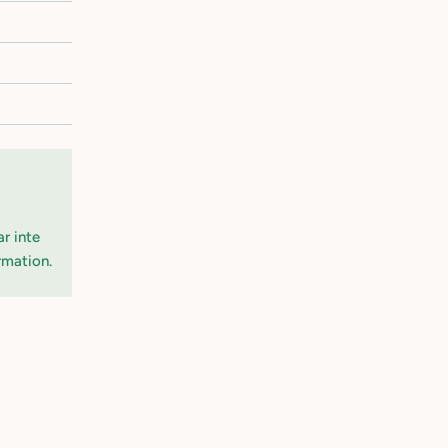
ar inte
ormation.
Kundeanmeldelser
4.91 ud af 5