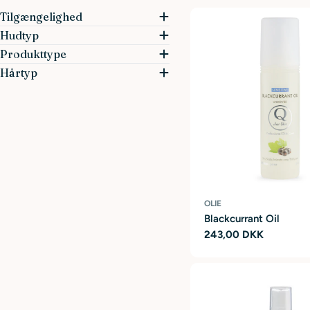
Tilgængelighed
Hudtyp
Produkttype
Hårtyp
OLIE
Blackcurrant Oil
Ordinarie
243,00 DKK
pris