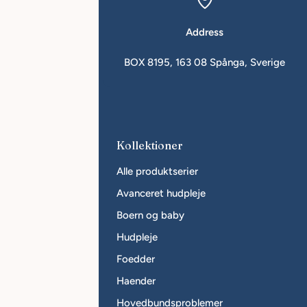
Address
in.se
BOX 8195, 163 08 Spånga, Sverige
r företag
Kollektioner
i forhandler
Alle produktserier
rhandler
Avanceret hudpleje
Boern og baby
Hudpleje
Foedder
Haender
Hovedbundsproblemer