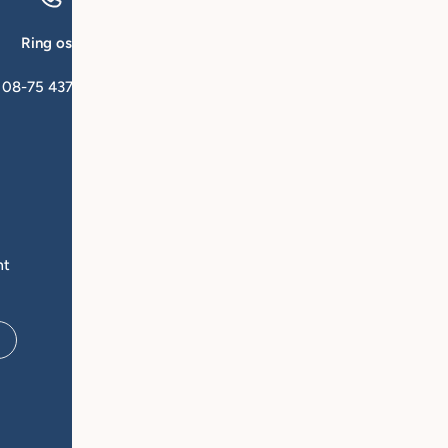
Ring oss
Mejla oss
08-75 437 00
kundservice@qforsk
Om Q for Skin
Fö
Om os
Bl
mt
Tips og vejledning
Fo
Bestil raadgivning
Ångra ditt köp