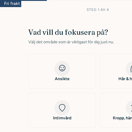
Fri frakt inom Sverige från 399kr
Leverans inom 1-3
STEG 1 AV 4
Vad vill du fokusera på?
Välj det område som är viktigast för dig just nu.
K
Intimpleje
o
Ansikte
Hår & 
l
l
Intimvård
Kropp, hän
e