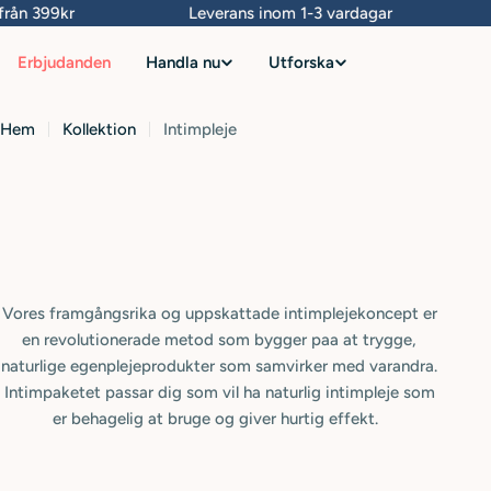
Hoppa
ån 399kr
Leverans inom 1-3 vardagar
till
Erbjudanden
Handla nu
Utforska
innehåll
Hem
Kollektion
Intimpleje
Vores framgångsrika og uppskattade intimplejekoncept er
en revolutionerade metod som bygger paa at trygge,
naturlige egenplejeprodukter som samvirker med varandra.
Intimpaketet passar dig som vil ha naturlig intimpleje som
er behagelig at bruge og giver hurtig effekt.