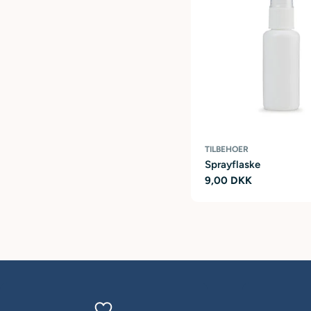
TILBEHOER
Sprayflaske
Ordinarie
9,00 DKK
pris