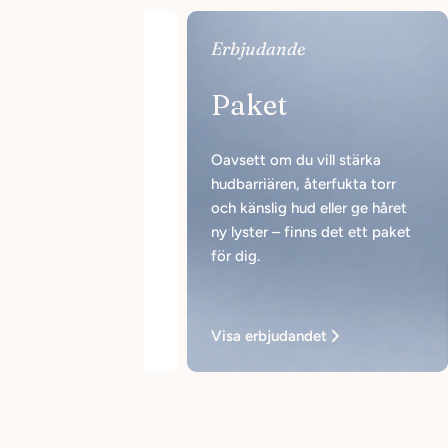
Erbjudande
Paket
Oavsett om du vill stärka
hudbarriären, återfukta torr
och känslig hud eller ge håret
ny lyster – finns det ett paket
för dig.
E
ke intimpleje
Visa erbjudandet
DKK
347,00 DKK
e