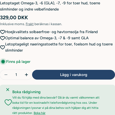
Letoptaget Omega-3, -6 (GLA), -7, -9 for toer hud, toerre
slimhinder og indre velbefindende
Ordinarie
329,00 DKK
pris
Inklusive moms.
Frakt
beräknas i kassan.
Hoejkvalitets solbaerfroe- og havtornsolja fra Finland
Optimal balance av Omega-3, -7 & -9 samt GLA
Letoptageligt naeringsstoette for toer, foelsom hud og toerre
slimhinder
Finns på lager
Antal
Lägg i varukorg
Minska antal för Q Omega Supreme
Öka antal för Q Omega Supreme
Boka rådgivning
Vill du få hjälp med dina besvär? Då är du varmt välkommen att
boka tid för en kostnadsfri telefonrådgivning hos oss. Under
rådgivningen lyssnar vi på dina behov och hjälper dig att hitta
rätt produkter.
Boka här