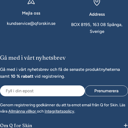
Mejla oss
Address
kundservice@qforskin.se
BOX 8195, 163 08 Spånga,
Sverige
Gå med i vårt nyhetsbrev
Gå med i vårt nyhetsbrev och få de senaste produktnyheterna
samt
10 % rabatt
vid registrering.
Epost
Prenumerera
Genom registrering godkänner du att ta emot email från Q for Skin. Läs
våra
Allmänna villkor
och
Integritetspolicy
.
Om Q for Skin