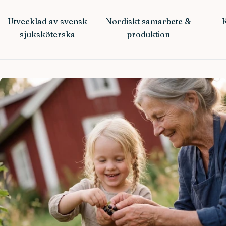
Utvecklad av svensk
Nordiskt samarbete &
K
sjuksköterska
produktion