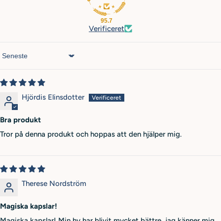
95.7
Verificeret
Sort by
Hjördis Elinsdotter
Bra produkt
Tror på denna produkt och hoppas att den hjälper mig.
Therese Nordström
Magiska kapslar!
Magiska kapslar! Min hy har blivit mycket bättre, jag känner mig