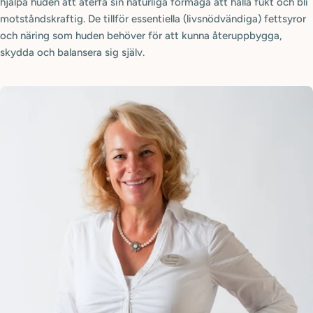
hjälpa huden att återfå sin naturliga förmåga att hålla fukt och bli
motståndskraftig. De tillför essentiella (livsnödvändiga) fettsyror
och näring som huden behöver för att kunna återuppbygga,
skydda och balansera sig själv.