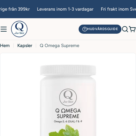
Hoppa
 från 399kr
Leverans inom 1-3 vardagar
Fri frakt inom Sverig
till
innehåll
HUDVÅRDSGUIDE
V
Hem
Kapsler
Q Omega Supreme
Öppna media 0 i popup