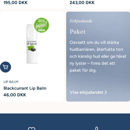
Ordinarie
195,00 DKK
Ordinarie
243,00 DKK
pris
pris
Erbjudande
Paket
Oavsett om du vill stärka
hudbarriären, återfukta torr
och känslig hud eller ge håret
ny lyster – finns det ett
Lägg i varukorg
paket för dig.
LIP BALM
Blackcurrant Lip Balm
Visa erbjudandet
Ordinarie
46,00 DKK
pris