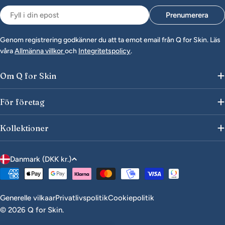
Epost
Prenumerera
Genom registrering godkänner du att ta emot email från Q for Skin. Läs
våra
Allmänna villkor
och
Integritetspolicy
.
Om Q for Skin
För företag
Kollektioner
L
Danmark (DKK kr.)
a
Betalningsmetoder
n
d
Generelle vilkaar
Privatlivspolitik
Cookiepolitik
/
© 2026
Q for Skin
.
r