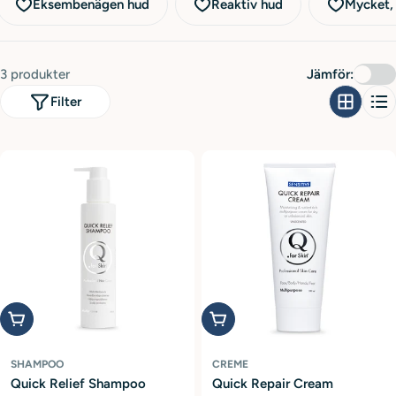
i
Eksembenägen hud
Reaktiv hud
Mycket, 
o
n
3 produkter
Jämför:
:
Filter
Lägg i varukorg
Lägg i varukorg
SHAMPOO
CREME
Quick Relief Shampoo
Quick Repair Cream