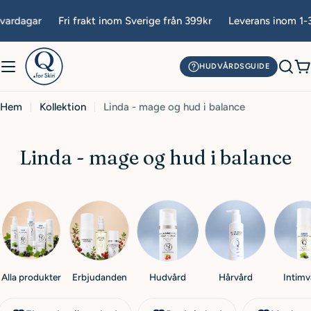
Hoppa
vardagar
Fri frakt inom Sverige från 399kr
Leverans inom 1-3
till
innehåll
HUDVÅRDSGUIDE
V
Hem
Kollektion
Linda - mage og hud i balance
K
Linda - mage og hud i balance
o
l
l
e
k
Alla produkter
Erbjudanden
Hudvård
Hårvård
Intimv
t