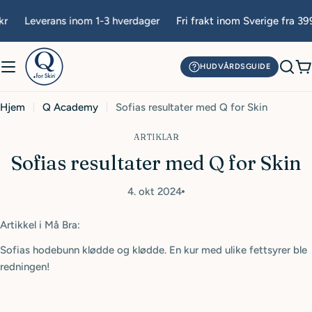
Hopp
r
Leverans inom 1-3 hverdager
Fri frakt inom Sverige fra 399
til
innhold
HUDVÅRDSGUIDE
H
Hjem
Q Academy
Sofias resultater med Q for Skin
ARTIKLAR
Sofias resultater med Q for Skin
4. okt 2024
Artikkel i Må Bra:
Sofias hodebunn klødde og klødde. En kur med ulike fettsyrer ble
redningen!