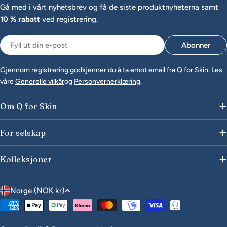
Gå med i vårt nyhetsbrev og få de siste produktnyheterna samt
10 % rabatt
ved registrering.
E-
Abonner
post
Gjennom registrering godkjenner du å ta emot email fra Q for Skin. Les
våre
Generelle vilkår
og
Personvernerklæring
.
Om Q for Skin
For selskap
Kolleksjoner
L
Norge (NOK kr)
a
Betalingsmåter
n