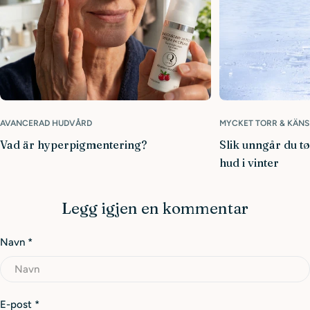
AVANCERAD HUDVÅRD
MYCKET TORR & KÄNS
Vad är hyperpigmentering?
Slik unngår du t
hud i vinter
Legg igjen en kommentar
Navn
*
E-post
*