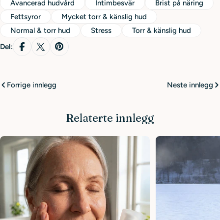
Avancerad hudvård
Intimbesvär
Brist på näring
Fettsyror
Mycket torr & känslig hud
Normal & torr hud
Stress
Torr & känslig hud
Del:
Forrige innlegg
Neste innlegg
Relaterte innlegg