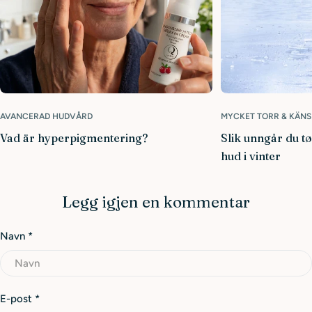
AVANCERAD HUDVÅRD
MYCKET TORR & KÄNS
Vad är hyperpigmentering?
Slik unngår du t
hud i vinter
Legg igjen en kommentar
Navn
*
E-post
*