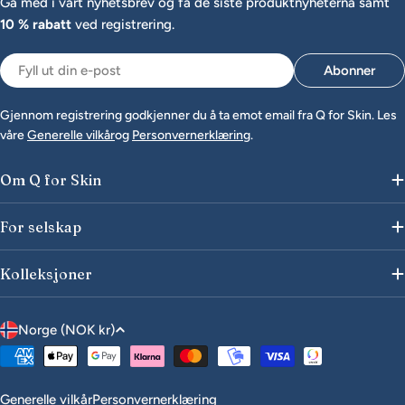
Gå med i vårt nyhetsbrev og få de siste produktnyheterna samt
10 % rabatt
ved registrering.
E-
Abonner
post
Gjennom registrering godkjenner du å ta emot email fra Q for Skin. Les
våre
Generelle vilkår
og
Personvernerklæring
.
Om Q for Skin
For selskap
Kolleksjoner
L
Norge (NOK kr)
a
Betalingsmåter
n
d
Generelle vilkår
Personvernerklæring