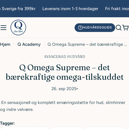
Hopp
 Sverige fra 399kr
Leverans inom 1-3 hverdager
Fri frakt ino
til
innhold
HUDVÅRDSGUIDE
H
Hjem
Q Academy
Q Omega Supreme – det bærekraftige omega-tilskuddet
AVANCERAD HUDVÅRD
Q Omega Supreme – det
bærekraftige omega-tilskuddet
26. sep 2025
En sensasjonell og komplett ernæringsstøtte for hud, slimhinner
og indre velvære.
Tagger: