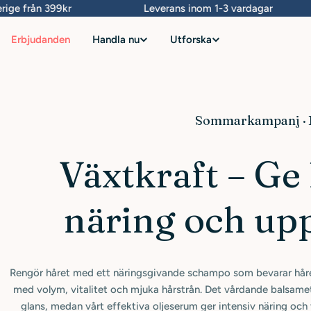
Hoppa
n 399kr
Leverans inom 1-3 vardagar
F
till
Erbjudanden
Handla nu
Utforska
innehåll
Sommarkampanj · 
Växtkraft – Ge 
näring och up
Rengör håret med ett näringsgivande schampo som bevarar hårets
med volym, vitalitet och mjuka hårstrån. Det vårdande balsame
glans, medan vårt effektiva oljeserum ger intensiv näring och v