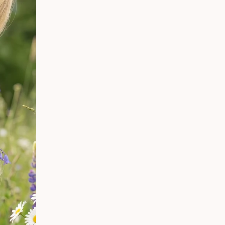
Hela ruti
Upptäck vår nordiska hårvårdsse
SHAMPOO