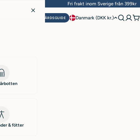
vardagar
Fri frakt inom Sverige från 399kr
L
Danmark (DKK kr.)
HUDVÅRDSGUIDE
V
a
n
d
/
r
hårbotten
e
g
i
der & fötter
o