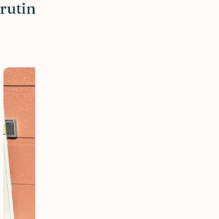
rutin som fungerar oavsett hå