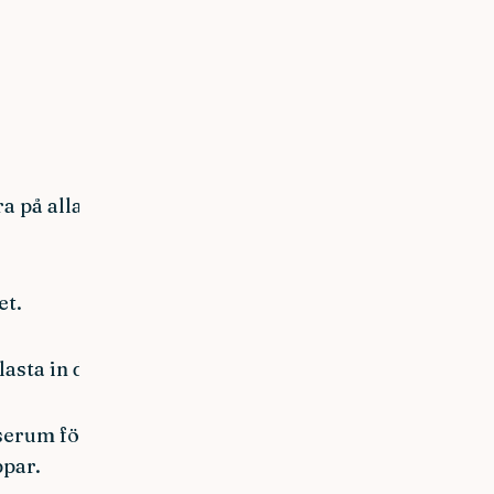
a på alla
et.
asta in det.
serum för
ppar.