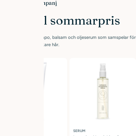
Sommarkampanj
nen – till sommarpris
rie i sin helhet: schampo, balsam och oljeserum som samspelar för
ett starkare, friskare hår.
BALSAM
SERUM