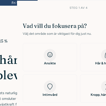
ri frakt inom Sverige från 399kr
Leverans inom 1-3 
STEG 1 AV 4
Vad vill du fokusera på?
Välj det område som är viktigast för dig just nu.
15 %
håret rätt
Ansikte
Hår & 
plev magi
 naturliga balans och lämnar ett starkt hår
Intimvård
Kropp, hän
t omsluter varje hårstrå med följsamhet och
äxtkraft från rot till topp. Trygga för hud,