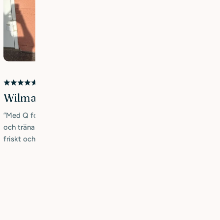
Wilma
”Med Q for Skins hårvård funkar mitt hår! Fast jag har tjockt hår
och tränar, svettas och duschar flera ggr i veckan så känns det
friskt och starkt”