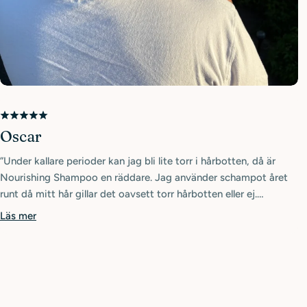
Oscar
”Under kallare perioder kan jag bli lite torr i hårbotten, då är
Nourishing Shampoo en räddare. Jag använder schampot året
runt då mitt hår gillar det oavsett torr hårbotten eller ej.
Balsamet ger en extra fin glans. Ett plus är att min sambo
Läs mer
använder samma produkter så vi behöver inte ha så många
flaskor/förpackningar i duschen eller resväskan.”