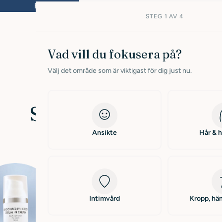
Fri frakt inom Sverige från 399kr
Leverans 
STEG 1 AV 4
Vad vill du fokusera på?
Välj det område som är viktigast för dig just nu.
K
Sommarkampanj
o
Ansikte
Hår & 
l
l
Intimvård
Kropp, hän
e