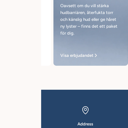
Oavsett om du vill stärka
hudbarriären, återfukta torr
och känslig hud eller ge håret
ny lyster – finns det ett paket
för dig.
ing Shampoo
Visa erbjudandet
e
Address