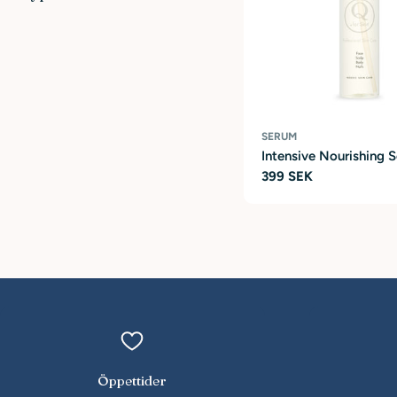
SERUM
Intensive Nourishing 
Ordinarie
399 SEK
pris
Öppettider