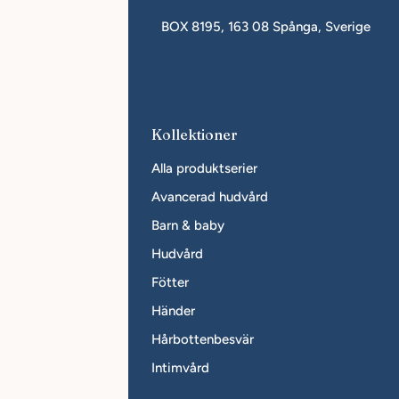
in.se
BOX 8195, 163 08 Spånga, Sverige
r företag
Kollektioner
i återförsäljare
Alla produktserier
erförsäljare
Avancerad hudvård
Barn & baby
Hudvård
Fötter
Händer
Hårbottenbesvär
Intimvård