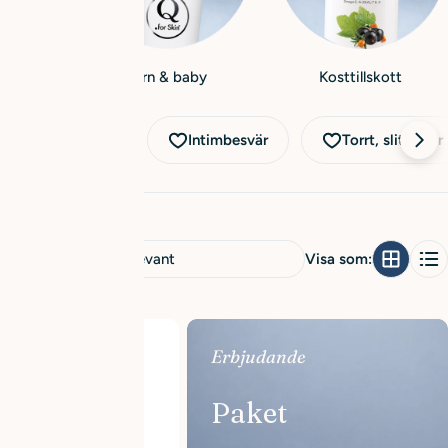
n
d
Barn & baby
Kosttillskott
Hårbottenbesvär
Intimbesvär
Torrt, slitet hår
ortera
Visa som:
fter:
Erbjudande
Paket