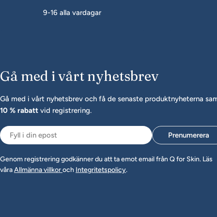
9-16 alla vardagar
Gå med i vårt nyhetsbrev
Gå med i vårt nyhetsbrev och få de senaste produktnyheterna sa
10 % rabatt
vid registrering.
Epost
Prenumerera
Genom registrering godkänner du att ta emot email från Q for Skin. Läs
våra
Allmänna villkor
och
Integritetspolicy
.
Använt dessa sedan 2017!
Jag har