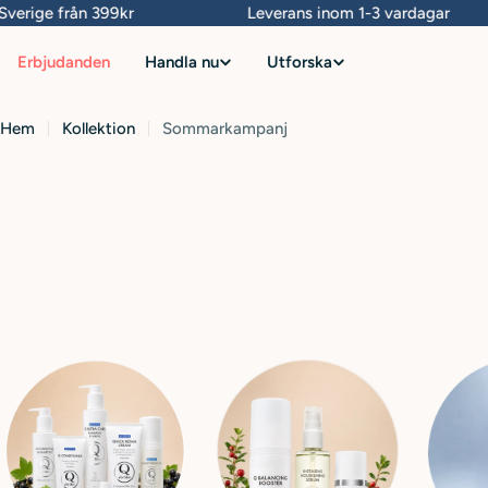
Hoppa
erige från 399kr
Leverans inom 1-3 vardagar
till
Erbjudanden
Handla nu
Utforska
innehåll
Hem
Kollektion
Sommarkampanj