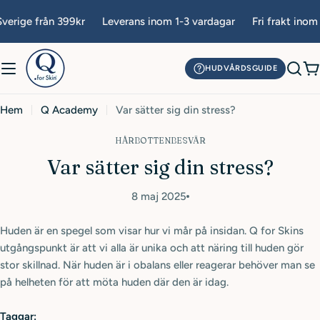
Hoppa
verige från 399kr
Leverans inom 1-3 vardagar
Fri frakt inom 
till
innehåll
HUDVÅRDSGUIDE
V
Hem
Q Academy
Var sätter sig din stress?
HÅRBOTTENBESVÄR
Var sätter sig din stress?
8 maj 2025
Huden är en spegel som visar hur vi mår på insidan. Q for Skins
utgångspunkt är att vi alla är unika och att näring till huden gör
stor skillnad. När huden är i obalans eller reagerar behöver man se
på helheten för att möta huden där den är idag.
Taggar: