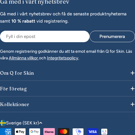
Gå med i vårt nyhetsbrev
Gå med i vårt nyhetsbrev och få de senaste produktnyheterna
samt
10 % rabatt
vid registrering.
Epost
Prenumerera
Genom registrering godkänner du att ta emot email från Q for Skin. Läs
våra
Allmänna villkor
och
Integritetspolicy
.
Om Q for Skin
För företag
Kollektioner
L
Sverige (SEK kr)
a
Betalningsmetoder