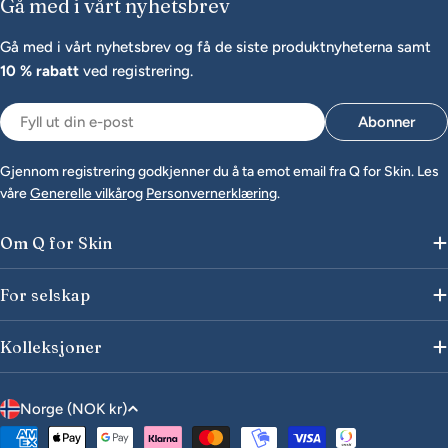
Gå med i vårt nyhetsbrev
Gå med i vårt nyhetsbrev og få de siste produktnyheterna samt
10 % rabatt
ved registrering.
E-
Abonner
post
Gjennom registrering godkjenner du å ta emot email fra Q for Skin. Les
våre
Generelle vilkår
og
Personvernerklæring
.
Om Q for Skin
For selskap
Kolleksjoner
L
Norge (NOK kr)
a
Betalingsmåter