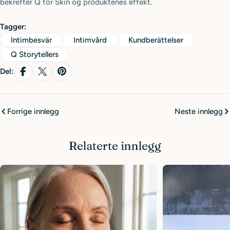
bekrefter Q for Skin og produktenes effekt.
Tagger:
Intimbesvär
Intimvård
Kundberättelser
Q Storytellers
Del:
Forrige innlegg
Neste innlegg
Relaterte innlegg