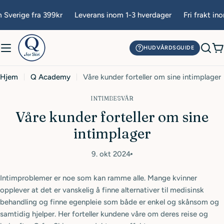
Hopp
 Sverige fra 399kr
Leverans inom 1-3 hverdager
Fri frakt ino
til
innhold
HUDVÅRDSGUIDE
H
Hjem
Q Academy
Våre kunder forteller om sine intimplager
INTIMBESVÄR
Våre kunder forteller om sine
intimplager
9. okt 2024
Intimproblemer er noe som kan ramme alle. Mange kvinner
opplever at det er vanskelig å finne alternativer til medisinsk
behandling og finne egenpleie som både er enkel og skånsom og
samtidig hjelper. Her forteller kundene våre om deres reise og