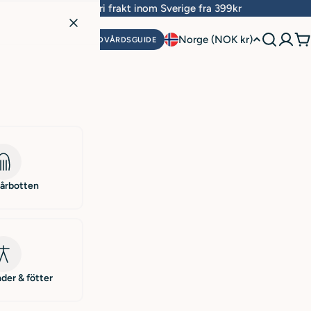
er
Fri frakt inom Sverige fra 399kr
Le
L
Norge (NOK kr)
HUDVÅRDSGUIDE
H
a
n
d
/
r
hårbotten
e
g
i
der & fötter
o