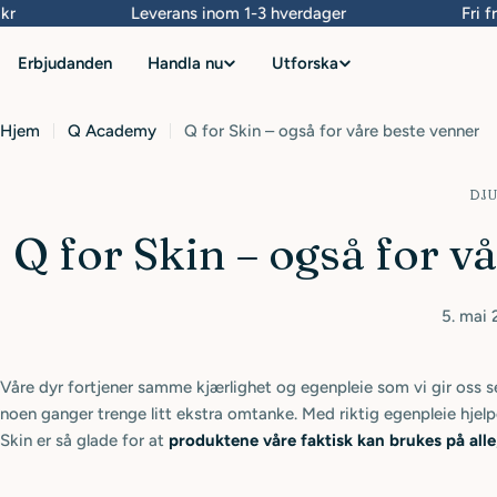
Hopp
Leverans inom 1-3 hverdager
Fri fra
til
Erbjudanden
Handla nu
Utforska
innhold
Hjem
Q Academy
Q for Skin – også for våre beste venner
DJ
Q for Skin – også for v
5. mai
Våre dyr fortjener samme kjærlighet og egenpleie som vi gir oss s
noen ganger trenge litt ekstra omtanke. Med riktig egenpleie hjelp
Skin er så glade for at
produktene våre faktisk kan brukes på alle