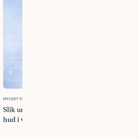
MYCKET TORR & KÄNSLIG HUD
Slik unngår du tørr, stram og sprukken
hud i vinter