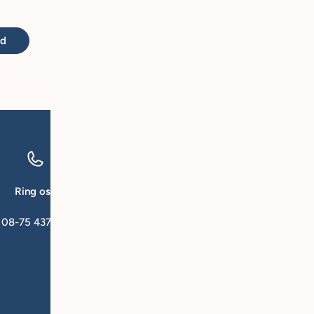
nd
Ring oss
Mejla oss
08-75 437 00
kundeservice@qfors
Om Q for Skin
Fo