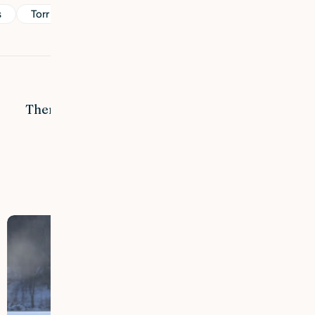
s
Torr & känslig hud
Del:
Neste innlegg
Therese forteller hvordan hun fant Q for Skin
Relaterte innlegg