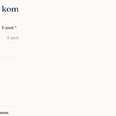
en kommentar
E-post
*
eres.