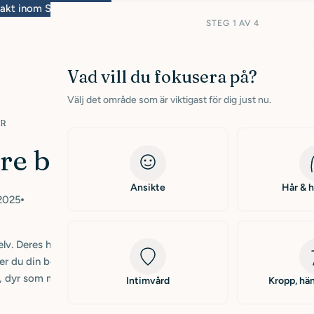
kt inom Sverige fra 399kr
Leverans inom 1-3 hverdag
STEG 1 AV 4
Vad vill du fokusera på?
Välj det område som är viktigast för dig just nu.
UR
åre beste venner
Ansikte
Hår & 
 2025
elv. Deres hud og pels påvirkes også av vær og miljø, og kan
er du din beste venn å føle seg bortskjemt – hver dag. Vi i Q for
, dyr som mennesker.
Intimvård
Kropp, hän