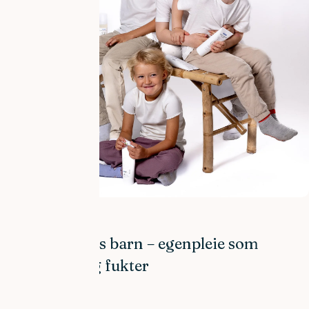
BARN & BABY
Tørr hud hos barn – egenpleie som
beskytter og fukter