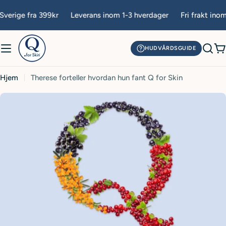
Hopp
erige fra 399kr
Leverans inom 1-3 hverdager
Fri frakt inom S
til
innhold
HUDVÅRDSGUIDE
H
Hjem
Therese forteller hvordan hun fant Q for Skin