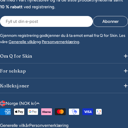
Gå med i vårt nyhetsbrev og få de siste produktnyheterna samt
10 % rabatt
ved registrering.
E-
Abonner
post
Gjennom registrering godkjenner du å ta emot email fra Q for Skin. Les
våre
Generelle vilkår
og
Personvernerklæring
.
Om Q for Skin
For selskap
Kolleksjoner
L
Norge (NOK kr)
a
Betalingsmåter
n
d
Generelle vilkår
Personvernerklæring