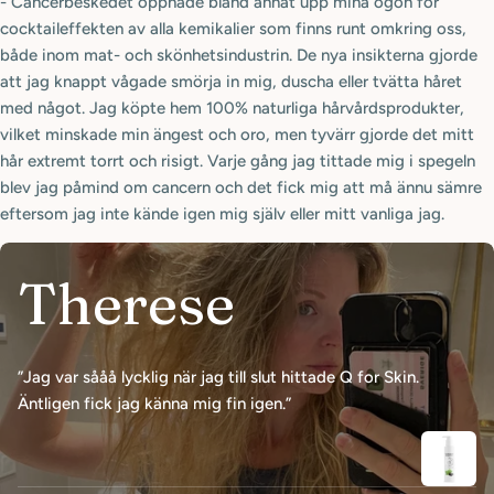
- Cancerbeskedet öppnade bland annat upp mina ögon för
cocktaileffekten av alla kemikalier som finns runt omkring oss,
både inom mat- och skönhetsindustrin.
De nya insikterna gjorde
att jag knappt vågade smörja in mig, duscha eller tvätta håret
med något. Jag köpte hem 100% naturliga hårvårdsprodukter,
vilket minskade min ängest och oro, men tyvärr gjorde det mitt
hår extremt torrt och risigt. Varje gång jag tittade mig i spegeln
blev jag påmind om cancern och det fick mig att må ännu sämre
eftersom jag inte kände igen mig själv eller mitt vanliga jag.
Therese
”Jag var sååå lycklig när jag till slut hittade Q for Skin.
Äntligen fick jag känna mig fin igen.”