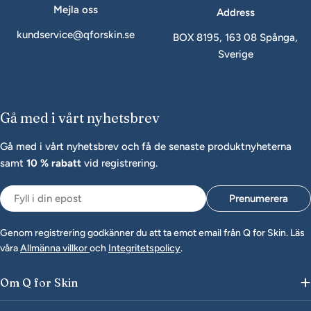
Mejla oss
Address
kundservice@qforskin.se
BOX 8195, 163 08 Spånga,
Sverige
Gå med i vårt nyhetsbrev
Gå med i vårt nyhetsbrev och få de senaste produktnyheterna
samt
10 % rabatt
vid registrering.
Epost
Prenumerera
Genom registrering godkänner du att ta emot email från Q for Skin. Läs
våra
Allmänna villkor
och
Integritetspolicy
.
Om Q for Skin