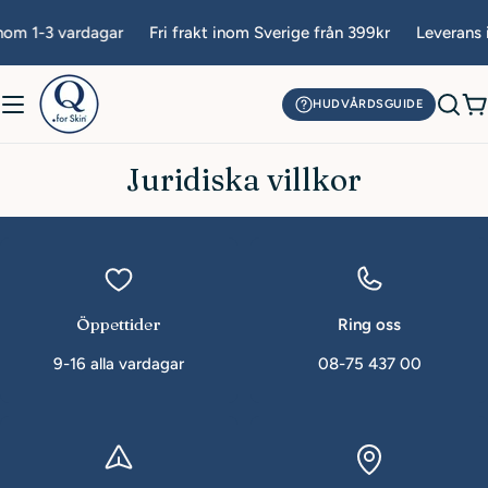
Hoppa
nom 1-3 vardagar
Fri frakt inom Sverige från 399kr
Leverans 
till
innehåll
HUDVÅRDSGUIDE
V
Juridiska villkor
Öppettider
Ring oss
9-16 alla vardagar
08-75 437 00