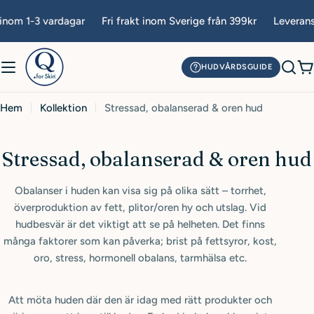
Hoppa
inom 1-3 vardagar
Fri frakt inom Sverige från 399kr
Leverans
till
innehåll
HUDVÅRDSGUIDE
V
Hem
Kollektion
Stressad, obalanserad & oren hud
K
Stressad, obalanserad & oren hud
o
Obalanser i huden kan visa sig på olika sätt – torrhet,
l
överproduktion av fett, plitor/oren hy och utslag. Vid
l
hudbesvär är det viktigt att se på helheten. Det finns
många faktorer som kan påverka; brist på fettsyror, kost,
e
oro, stress, hormonell obalans, tarmhälsa etc.
k
t
Att möta huden där den är idag med rätt produkter och