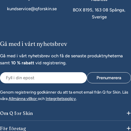
kundservice@qforskin.se
BOX 8195, 163 08 Spånga,
Sverige
Gå med i vårt nyhetsbrev
Gå med i vårt nyhetsbrev och få de senaste produktnyheterna
samt
10 % rabatt
vid registrering.
Epost
Prenumerera
Genom registrering godkänner du att ta emot email från Q for Skin. Läs
våra
Allmänna villkor
och
Integritetspolicy
.
Om Q for Skin
För företag