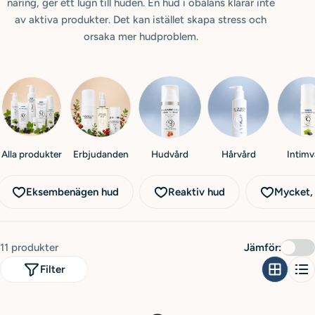
i
näring, ger ett lugn till huden. En hud i obalans klarar inte
av aktiva produkter. Det kan istället skapa stress och
o
orsaka mer hud­problem.
n
:
Alla produkter
Erbjudanden
Hudvård
Hårvård
Intimv
Eksembenägen hud
Reaktiv hud
Mycket, 
11 produkter
Jämför:
Filter