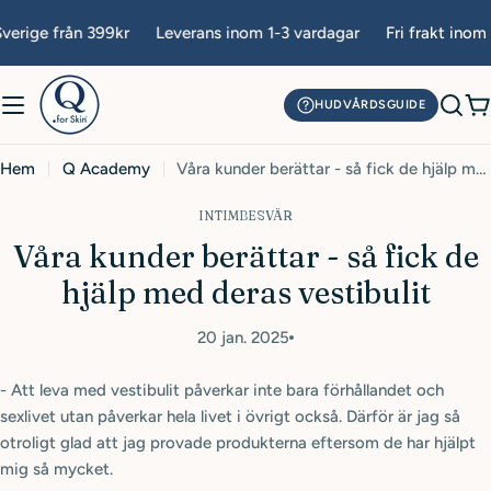
Hoppa
verige från 399kr
Leverans inom 1-3 vardagar
Fri frakt inom 
till
innehåll
HUDVÅRDSGUIDE
V
Hem
Q Academy
Våra kunder berättar - så fick de hjälp med deras vestibulit
INTIMBESVÄR
Våra kunder berättar - så fick de
hjälp med deras vestibulit
20 jan. 2025
- Att leva med vestibulit påverkar inte bara förhållandet och
sexlivet utan påverkar hela livet i övrigt också. Därför är jag så
otroligt glad att jag provade produkterna eftersom de har hjälpt
mig så mycket.