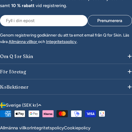
samt
10 % rabatt
vid registrering.
Epost
Prenumerera
Genom registrering godkänner du att ta emot email från Q for Skin. Läs
våra
Allmänna villkor
och
Integritetspolicy
.
Om Q for Skin
För företag
Kollektioner
L
Sverige (SEK kr)
a
Betalningsmetoder
n
d
Allmänna villkor
Integritetspolicy
Cookiepolicy