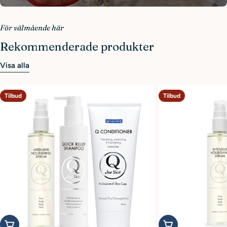
Hör av dig till oss!
För välmående här
Rekommenderade produkter
Visa alla
Tilbud
Tilbud
Legg i handlekurv
Legg i handlekurv