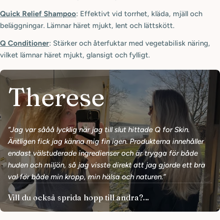
Quick Relief Shampoo
: Effektivt vid torrhet, kläda, mjäll och
beläggningar. Lämnar häret mjukt, lent och lättskött.
Q Conditioner
: Stärker och återfuktar med vegetabilisk näring,
vilket lämnar häret mjukt, glansigt och fylligt.
Therese
”Jag var sååå lycklig när jag till slut hittade Q for Skin.
Äntligen fick jag känna mig fin igen. Produkterna innehåller
endast välstuderade ingredienser och är trygga för både
huden och miljön, så jag visste direkt att jag gjorde ett bra
val för både min kropp, min hälsa och naturen.”
Vill du också sprida hopp till andra?
Hör av dig till oss!