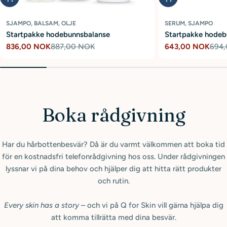
SJAMPO, BALSAM, OLJE
SERUM, SJAMPO
Startpakke hodebunnsbalanse
Startpakke hodeb
836,00 NOK
887,00 NOK
643,00 NOK
694
Reapris
Ordinær
Reapris
Ordinær
pris
pris
Boka rådgivning
Har du hårbottenbesvär? Då är du varmt välkommen att boka tid
för en kostnadsfri telefonrådgivning hos oss. Under rådgivningen
lyssnar vi på dina behov och hjälper dig att hitta rätt produkter
och rutin.
Every skin has a story
– och vi på Q for Skin vill gärna hjälpa dig
att komma tillrätta med dina besvär.