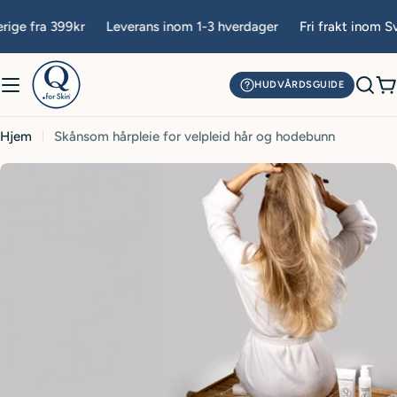
Hopp
ge fra 399kr
Leverans inom 1-3 hverdager
Fri frakt inom Sver
til
innhold
HUDVÅRDSGUIDE
H
Hjem
Skånsom hårpleie for velpleid hår og hodebunn