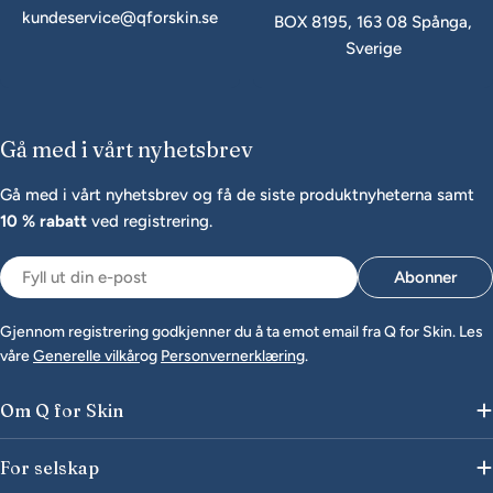
kundeservice@qforskin.se
BOX 8195, 163 08 Spånga,
Sverige
Gå med i vårt nyhetsbrev
Gå med i vårt nyhetsbrev og få de siste produktnyheterna samt
10 % rabatt
ved registrering.
E-
Abonner
post
Gjennom registrering godkjenner du å ta emot email fra Q for Skin. Les
våre
Generelle vilkår
og
Personvernerklæring
.
Om Q for Skin
For selskap