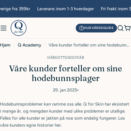
Hopp
erige fra 399kr
Leverans inom 1-3 hverdager
Fri frakt inom S
til
innhold
HUDVÅRDSGUIDE
H
Hjem
Q Academy
Våre kunder forteller om sine hodebunnsplager
HÅRBOTTENBESVÄR
Våre kunder forteller om sine
hodebunnsplager
29. jan 2025
Hodebunnsproblemer kan ramme oss alle. Q for Skin har eksistert
i mange år, og mengden kunder med ulike problemer er utallige.
Felles for alle kunder er jakten på noe som endelig fungerer. Les
våre kunders egne historier her.