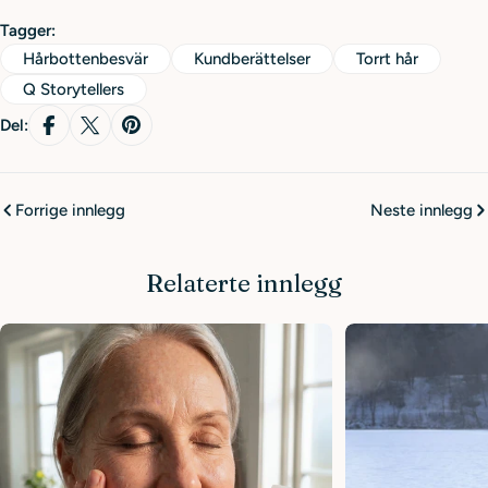
Tagger:
Hårbottenbesvär
Kundberättelser
Torrt hår
Q Storytellers
Del:
Forrige innlegg
Neste innlegg
Relaterte innlegg