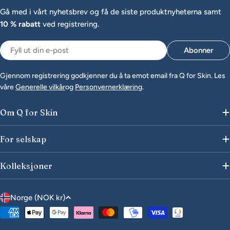
Gå med i vårt nyhetsbrev og få de siste produktnyheterna samt
10 % rabatt
ved registrering.
E-
Abonner
post
Gjennom registrering godkjenner du å ta emot email fra Q for Skin. Les
våre
Generelle vilkår
og
Personvernerklæring
.
Om Q for Skin
For selskap
Kolleksjoner
L
Norge (NOK kr)
a
Betalingsmåter
n