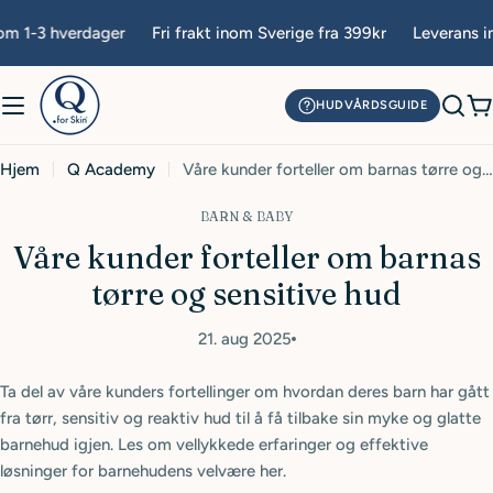
Hopp
m 1-3 hverdager
Fri frakt inom Sverige fra 399kr
Leverans in
til
innhold
HUDVÅRDSGUIDE
H
Hjem
Q Academy
Våre kunder forteller om barnas tørre og sensitive hud
BARN & BABY
Våre kunder forteller om barnas
tørre og sensitive hud
21. aug 2025
Ta del av våre kunders fortellinger om hvordan deres barn har gått
fra tørr, sensitiv og reaktiv hud til å få tilbake sin myke og glatte
barnehud igjen. Les om vellykkede erfaringer og effektive
løsninger for barnehudens velvære her.