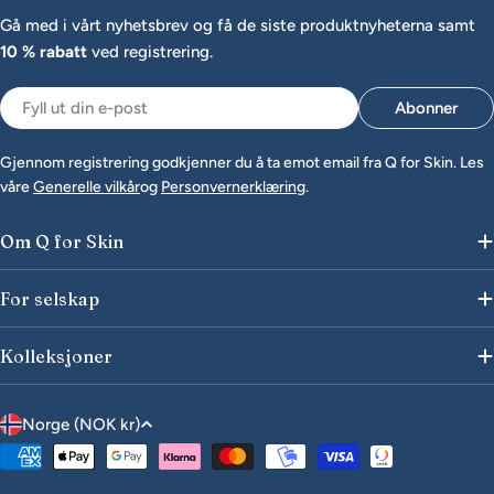
Gå med i vårt nyhetsbrev og få de siste produktnyheterna samt
10 % rabatt
ved registrering.
E-
Abonner
post
Gjennom registrering godkjenner du å ta emot email fra Q for Skin. Les
våre
Generelle vilkår
og
Personvernerklæring
.
Om Q for Skin
For selskap
Kolleksjoner
L
Norge (NOK kr)
a
Betalingsmåter
n