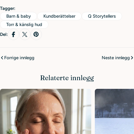
Tagger:
Barn & baby
Kundberättelser
Q Storytellers
Torr & känslig hud
Del:
Forrige innlegg
Neste innlegg
Relaterte innlegg