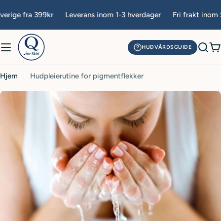
Hopp
erige fra 399kr
Leverans inom 1-3 hverdager
Fri frakt inom S
til
innhold
HUDVÅRDSGUIDE
H
Hjem
Hudpleierutine for pigmentflekker