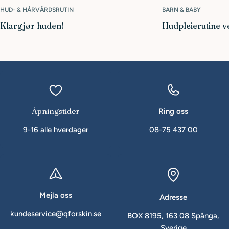
HUD- & HÅRVÅRDSRUTIN
BARN & BABY
Klargjør huden!
Hudpleierutine v
Åpningstider
Ring oss
9-16 alle hverdager
08-75 437 00
Mejla oss
Adresse
kundeservice@qforskin.se
BOX 8195, 163 08 Spånga,
Sverige