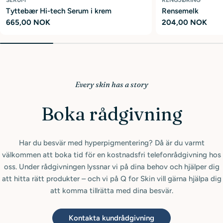
SERUM
RENGJØRING
Tyttebær Hi-tech Serum i krem
Rensemelk
Ordinær
665,00 NOK
Ordinær
204,00 NOK
pris
pris
Every skin has a story
Boka rådgivning
Har du besvär med hyperpigmentering? Då är du varmt
välkommen att boka tid för en kostnadsfri telefonrådgivning hos
oss. Under rådgivningen lyssnar vi på dina behov och hjälper dig
att hitta rätt produkter – och vi på Q for Skin vill gärna hjälpa dig
att komma tillrätta med dina besvär.
Kontakta kundrådgivning